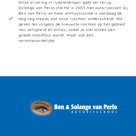
Onze ervaring in rijopleidingen gaat ver terug.
Solange van Perlo startte in 2003 met autorijlessen bij
Ben van Perlo, en haar enthousiasme is vandaag de
dag nog steeds wat onze rijschool onderscheidt. We
geven les volgens de nieuwste normen op het gebied
van veiligheid en milieu, zodat je niet alleen een
goede chauffeur wordt, maar ook een
verantwoordelijke.