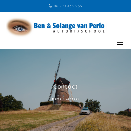
06 - 51 435 935
Contact
Home
»
Contact