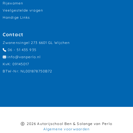
Rijexamen
Veelgestelde vragen
Handige Links
Contact
Zwanensingel 273 6601 GL Wijchen
06 - 51 435 935
info@vanperlo.nl
KvK: 09145017
BTW-Nr: NL001878750B72
2026 Autorijschool Ben & Solange van Perlo
Algemene voorwaarden