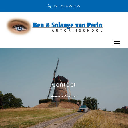
06 - 51 435 935
Contact
Home
»
Contact