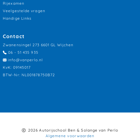
Rijexamen
Veelgestelde vragen
Handige Links
Contact
Zwanensingel 273 6601 GL Wijchen
06 - 51 435 935
info@vanperlo.nl
KvK: 09145017
BTW-Nr: NL001878750B72
2026 Autorijschool Ben & Solange van Perlo
Algemene voorwaarden