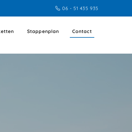
06 - 51 435 935
etten
Stappenplan
Contact