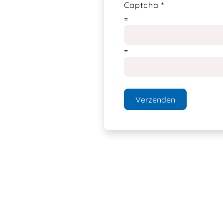
Captcha
*
=
=
Verzenden