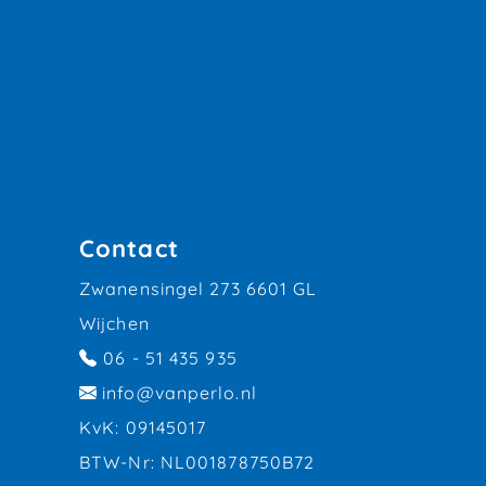
Contact
Zwanensingel 273 6601 GL
Wijchen
06 - 51 435 935
info@vanperlo.nl
KvK: 09145017
BTW-Nr: NL001878750B72